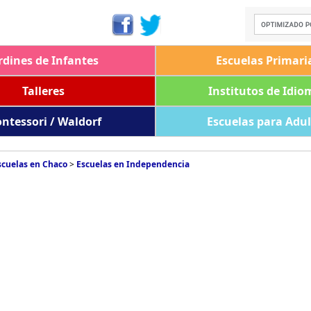
rdines de Infantes
Escuelas Primari
Talleres
Institutos de Idio
ntessori / Waldorf
Escuelas para Adu
scuelas en Chaco
>
Escuelas en Independencia