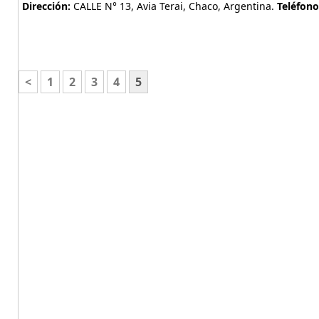
Dirección:
CALLE N° 13, Avia Terai, Chaco, Argentina.
Teléfono
<
1
2
3
4
5