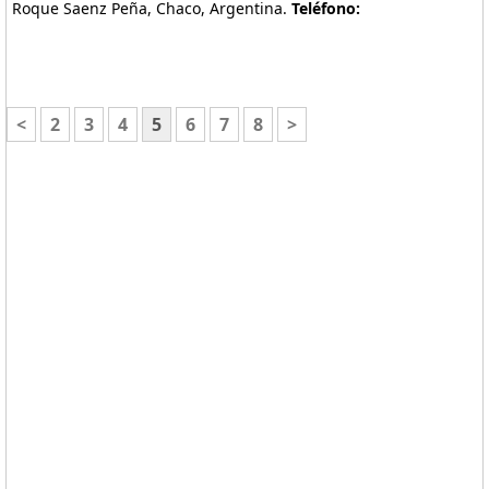
Roque Saenz Peña, Chaco, Argentina.
Teléfono:
<
2
3
4
5
6
7
8
>