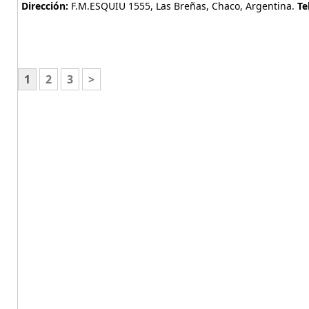
Dirección:
F.M.ESQUIU 1555, Las Breñas, Chaco, Argentina.
Te
1
2
3
>