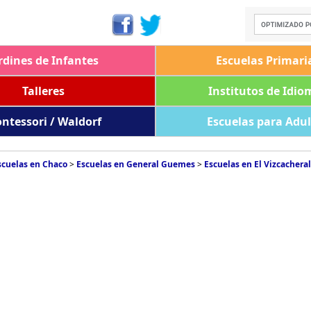
rdines de Infantes
Escuelas Primari
Talleres
Institutos de Idio
ntessori / Waldorf
Escuelas para Adu
scuelas en Chaco
>
Escuelas en General Guemes
>
Escuelas en El Vizcacheral