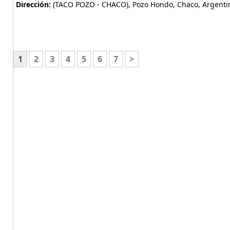
Dirección:
(TACO POZO - CHACO), Pozo Hondo, Chaco, Argenti
1
2
3
4
5
6
7
>