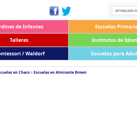
rdines de Infantes
Escuelas Primari
Talleres
Institutos de Idio
ntessori / Waldorf
Escuelas para Adu
scuelas en Chaco
>
Escuelas en Almirante Brown