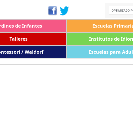
rdines de Infantes
Escuelas Primari
Talleres
Institutos de Idio
ntessori / Waldorf
Escuelas para Adu