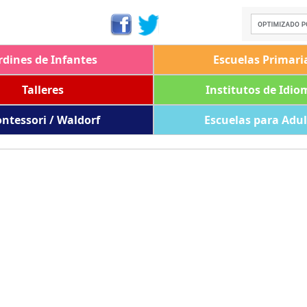
rdines de Infantes
Escuelas Primari
Talleres
Institutos de Idio
ntessori / Waldorf
Escuelas para Adu