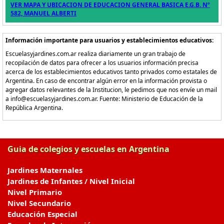
VER MAPA Y UBICACION DE EDUCACION GENERAL BASICA E.G.B. Nº
582, MANUEL ALBERTI
Información importante para usuarios y establecimientos educativos:
Escuelasyjardines.com.ar realiza diariamente un gran trabajo de
recopilación de datos para ofrecer a los usuarios información precisa
acerca de los establecimientos educativos tanto privados como estatales de
Argentina. En caso de encontrar algún error en la información provista o
agregar datos relevantes de la Institucion, le pedimos que nos envíe un mail
a info@escuelasyjardines.com.ar. Fuente: Ministerio de Educación de la
República Argentina.
Guia de colegios y escuelas en Argentina
Jardines Maternales
Jardines de Infantes / Nivel Inicial
Nivel Primario
Nivel Secundario
Educación Especial