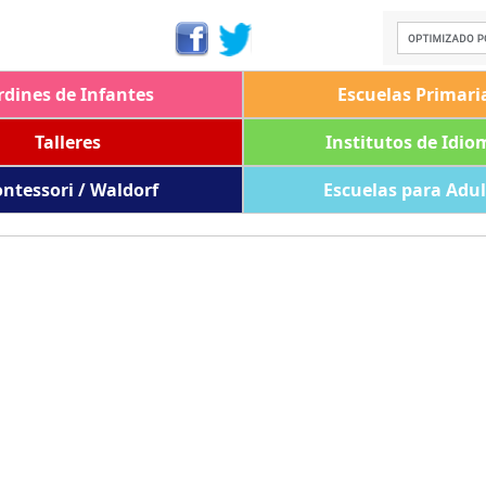
rdines de Infantes
Escuelas Primari
Talleres
Institutos de Idio
ntessori / Waldorf
Escuelas para Adu