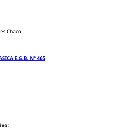
mes Chaco
ICA E.G.B. Nº 465
ivo: