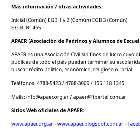
Más información / otras actividades:
Inicial (Común) EGB 1 y 2 (Común) EGB 3 (Común)
E.G.B. Nº 465
APAER (Asociación de Padrinos y Alumnos de Escuel
APAER es una Asociación Civil sin fines de lucro cuyo o
públicas de todo el país puedan terminar su escolarida
buscar rédito político, económico, religioso o racial.
Teléfonos: 4788-5423 / 4788-3009 / 155 118 1345
Mails: info@apaer.org.ar / apaer@fibertel.com.ar
Sitios Web oficiales de APAER:
www.apaer.org.ar
-
www.apaer.blogspot.com.ar
-
Faceb