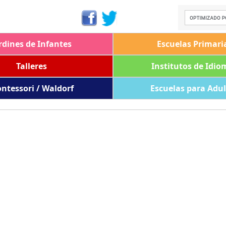
rdines de Infantes
Escuelas Primari
Talleres
Institutos de Idio
ntessori / Waldorf
Escuelas para Adu