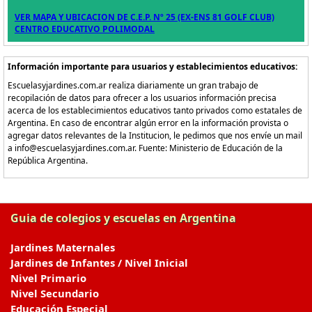
VER MAPA Y UBICACION DE C.E.P. Nº 25 (EX-ENS 81 GOLF CLUB)
CENTRO EDUCATIVO POLIMODAL
Información importante para usuarios y establecimientos educativos:
Escuelasyjardines.com.ar realiza diariamente un gran trabajo de
recopilación de datos para ofrecer a los usuarios información precisa
acerca de los establecimientos educativos tanto privados como estatales de
Argentina. En caso de encontrar algún error en la información provista o
agregar datos relevantes de la Institucion, le pedimos que nos envíe un mail
a info@escuelasyjardines.com.ar. Fuente: Ministerio de Educación de la
República Argentina.
Guia de colegios y escuelas en Argentina
Jardines Maternales
Jardines de Infantes / Nivel Inicial
Nivel Primario
Nivel Secundario
Educación Especial