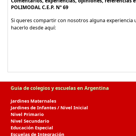
Comentarios, experiencias, opiniones, referencias
POLIMODAL C.E.P. Nº 69
Si queres compartir con nosotros alguna experiencia u
hacerlo desde aquí:
Guia de colegios y escuelas en Argentina
Jardines Maternales
Jardines de Infantes / Nivel Inicial
Nivel Primario
Nivel Secundario
Educación Especial
Escuelas de Integración