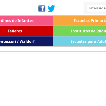
rdines de Infantes
Escuelas Primari
Talleres
Institutos de Idio
ntessori / Waldorf
Escuelas para Adu